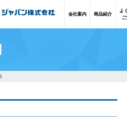
よ
会社案内
商品紹介
ご
カーボンニ
お問
Shell Helix
ュートラル
問
資
の仕組み
問