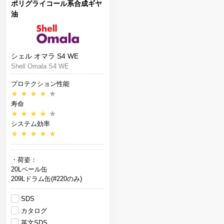
ポリグライコール系合成ギヤ
油
シェル オマラ S4 WE
Shell Omala S4 WE
プロテクション性能
★
★
★
★
★
寿命
★
★
★
★
★
システム効率
★
★
★
★
★
・荷姿：
20Lペール缶
209Lドラム缶(#220のみ)
SDS
カタログ
英文SDS