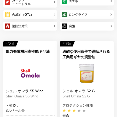
カーボン
省エネ
ニュートラル
合成油（GTL）
ロングライフ
消防法対策
廃盤
ギア油
ギア油
風力発電機用高性能ギヤ油
過酷な使用条件で運転される
工業用ギヤの潤滑油
シェル オマラ S5 Wind
シェル オマラ S2 G
Shell Omala S5 Wind
Shell Omala S2 G
・荷姿：
プロテクション性能
20Lペール缶
★
★
★
★
★
寿命