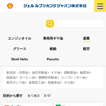
エンジンオイル
車両用ギヤ油
産業
グリース
船舶
航空
Shell Helix
Panolin
多目的・汎用油
油圧作動油
ギヤ油
摺動面油
軸受油
防錆油
タービン油
難燃性作動油
コンプレッサー油
真空ポンプ油
放電加工油
熱媒体油
その他
目的から探す
全て表示
3/ 97