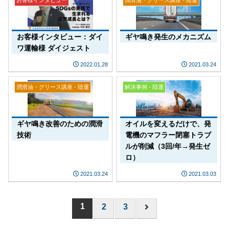
お客様インタビュー
潤滑油・グリース講座 - 陸運
お客様インタビュー：ダイ
ギヤ鳴き発生のメカニズム
ワ運輸様 ダイジェスト
2022.01.28
2021.03.24
潤滑油・グリース講座 - 陸運
解決事例 - 陸運
ギヤ鳴き改善のための潤滑
オイルを変えるだけで、発
技術
電機のマフラー閉塞トラブ
ルが削減（3回/年→発生ゼ
ロ）
2021.03.24
2021.03.03
1
2
3