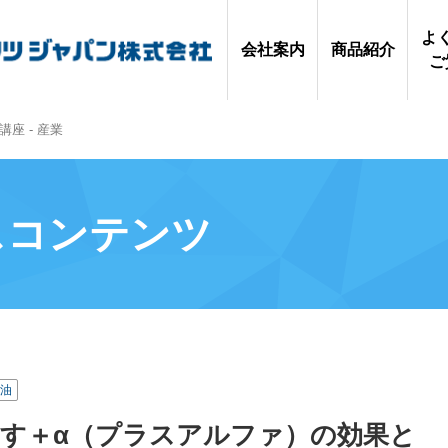
よ
会社案内
商品紹介
ご
カーボンニ
座 - 産業
お問
Shell Helix
ュートラル
資
の仕組み
スコンテンツ
油
す＋α（プラスアルファ）の効果と