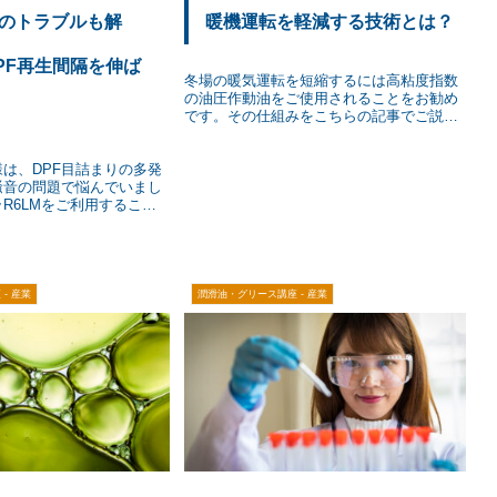
のトラブルも解
暖機運転を軽減する技術とは？
PF再生間隔を伸ば
冬場の暖気運転を短縮するには高粘度指数
の油圧作動油をご使用されることをお勧め
です。その仕組みをこちらの記事でご説明
しています。
は、DPF目詰まりの多発
騒音の問題で悩んでいまし
R6LMをご利用すること
が伸びることは実現できま
- 産業
潤滑油・グリース講座 - 産業