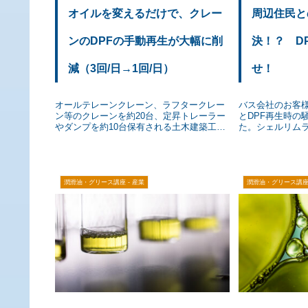
オイルを変えるだけで、クレー
周辺住民と
ンのDPFの手動再生が大幅に削
決！？ D
減（3回/日→1回/日）
せ！
オールテレーンクレーン、ラフタークレー
バス会社のお客様
ン等のクレーンを約20台、定昇トレーラー
とDPF再生時の
やダンプを約10台保有される土木建築工事
た。シェルリムラ
でご活躍されるお客様で、シェルリムラ
でDPF再生間隔
R6LMをご使用いただいた事例をご紹介い
した。
たします。
潤滑油・グリース講座 - 産業
潤滑油・グリース講座 