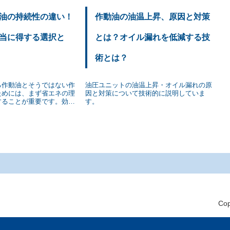
油の持続性の違い！
作動油の油温上昇、原因と対策
当に得する選択と
とは？オイル漏れを低減する技
術とは？
る作動油とそうではない作
油圧ユニットの油温上昇・オイル漏れの原
ためには、まず省エネの理
因と対策について技術的に説明していま
することが重要です。効果
す。
油を選択するためのポイン
ご説明します。
Cop