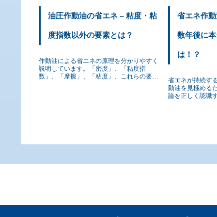
油圧作動油の省エネ – 粘度・粘
省エネ作動
度指数以外の要素とは？
数年後に本
は！？
作動油による省エネの原理を分かりやすく
説明しています。「密度」、「粘度指
数」、「摩擦」、「粘度」、これらの要素
省エネが持続す
はどのように作用するのでしょうか。
動油を見極める
論を正しく認識
が持続する作動
トを、技術的に